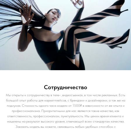
Сотрудничество
Мы открыты к сотрудничеству в теле-, видеосъемках, в том числе рекламных. Есть
большой опыт работы для маркетплейсов, с брендами и дизайнерами, а так же на
подиумах. Стоимость одного часа модели от 1500₽ в зависимости от ее опыта и
профессионализма. Приоритетными для нас являются такие качества, как
ответственность, профессионализм, пунктуальность. Мы ценим время клиента и
нацелены на результат высокого уровня, отвечающий всем стандартам качества.
Заказать модель вы можете, связавшись любым удобным способом с