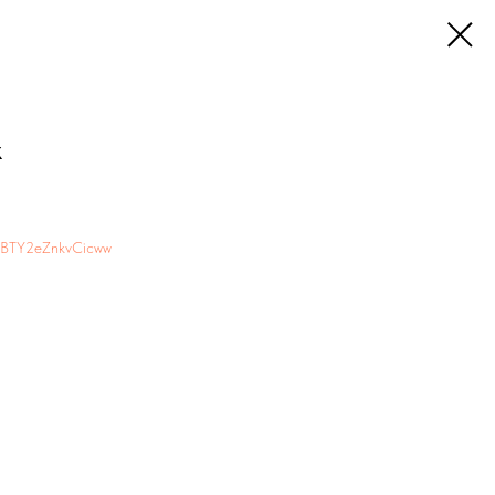
к
/d/BTY2eZnkvCicww