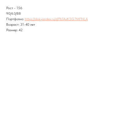
Рост - 156
90/63/88
Портфолио:
https://disk.yandex.ru/d/Pb1AxK5G7MFNLA
Возраст: 31-40 лет
Размер: 42